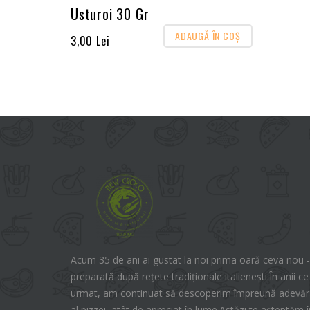
Usturoi 30 Gr
ADAUGĂ ÎN COŞ
3,00 Lei
Acum 35 de ani ai gustat la noi prima oară ceva nou -
preparată după rețete tradiționale italienești.În anii ce
urmat, am continuat să descoperim împreună adevăra
al pizzei, atât de apreciat în lume.Astăzi te așteptăm î