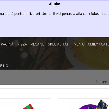
Atenție
Lei
08 - 23
ai bună pentru utilizatori. Urmați linkul pentru a afla cum folosim cook
 PAGINĂ
PIZZA
VEGANE
SPECIALITĂȚI
MENIU FAMILY / CAT
E NOI
Sortare