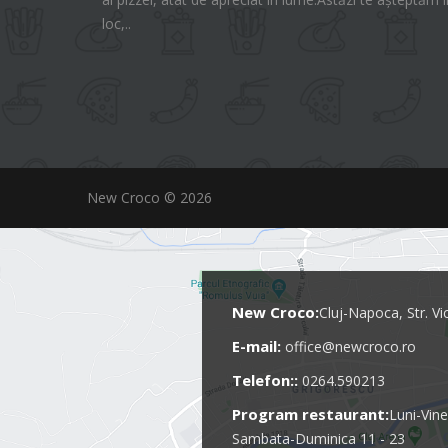
loc,..
New Croco © 2026
New Croco:
Cluj-Napoca, Str. Vi
E-mail:
office@newcroco.ro
Telefon::
0264.590213
Program restaurant:
Luni-Vine
Sambata-Duminica 11 - 23