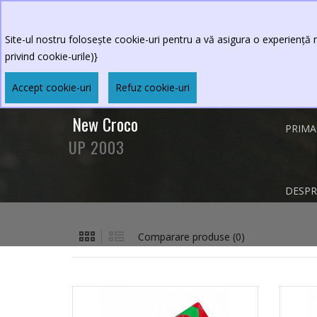
0264.590213
Program restaurant
:Luni-Vineri 
Sambata-Duminica 11 - 23
Site-ul nostru folosește cookie-uri pentru a vă asigura o experiență m
privind cookie-urile)}
Accept cookie-uri
Refuz cookie-uri
New Croco
PRIMA
UP 2003
DESPR
Comparare produse (0)