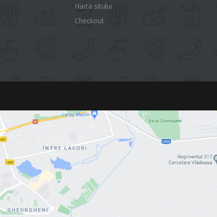
Harta sitului
Checkout