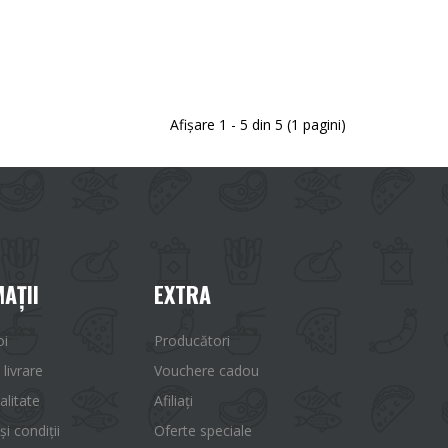
Afişare 1 - 5 din 5 (1 pagini)
AŢII
EXTRA
oi
Producători
 livrare
Vouchere cadou
alitate
Afiliaţi
i condiții
Oferte speciale