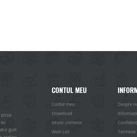
CONTUL MEU
INFORM
Contul meu
Despre n
Download
Informații
 pizza
 au
Istoric comenzi
Confidenț
tul gust
Wish List
Termene ș
n același