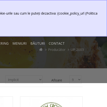
0 produs(e) - 0,00 Lei
Contul meu
Item
ie-urile sau cum le puteți dezactiva: {cookie_policy_url (Politica
ERING
MENIURI
BĂUTURI
CONTACT
Producător
UP 2003
Afisare