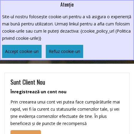
Atenție
Lei
0264.590213
Site-ul nostru folosește cookie-uri pentru a vă asigura o experiență
New Croco
mai bună pentru utilizatori. Urmați linkul pentru a afla cum folosim
cookie-urile sau cum le puteți dezactiva: {cookie_policy_url (Politica
privind cookie-urile)}
Cont
Autentificare
Accept cookie-uri
Refuz cookie-uri
Sunt Client Nou
Înregistrează un cont nou
Prin creearea unui cont vei putea face cumpărăturile mai
rapid, vei fi la curent cu statusurile comenzilor tale, şi vei
ţine evidenţa comenzilor efectuate de tine. În plus
beneficiezi şi de puncte de recompensă