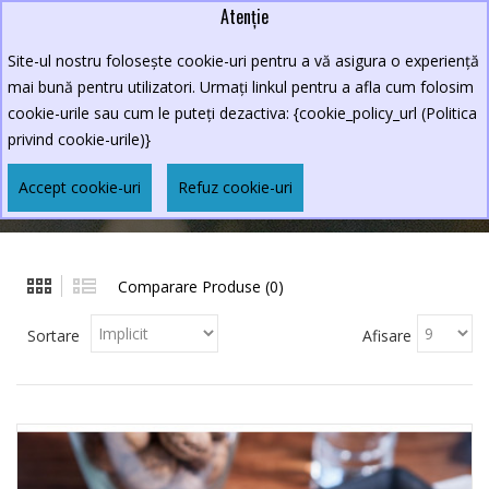
Atenție
Lei
0264.590213
Site-ul nostru folosește cookie-uri pentru a vă asigura o experiență
New Croco
mai bună pentru utilizatori. Urmați linkul pentru a afla cum folosim
cookie-urile sau cum le puteți dezactiva: {cookie_policy_url (Politica
privind cookie-urile)}
DESERT
Accept cookie-uri
Refuz cookie-uri
MENIURI
DESERT
Comparare Produse (0)
Sortare
Afisare