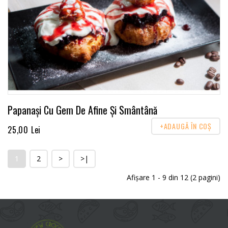
Papanași Cu Gem De Afine Și Smântână
+ADAUGĂ ÎN COŞ
25,00 Lei
1
2
>
>|
Afişare 1 - 9 din 12 (2 pagini)