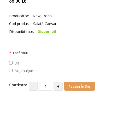
39,00 Lei
Producător:
New Croco
Cod produs:
Salată Caesar
Disponibilitate:
Disponibil
Tacâmuri
Da
Nu, mulțumesc
Cantitate
-
+
Adaugă În Coş