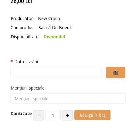
28,00 Lei
Producător:
New Croco
Cod produs:
Salată De Boeuf
Disponibilitate:
Disponibil
Data Livrării
Mențiuni speciale
Cantitate
-
+
Adaugă În Coş