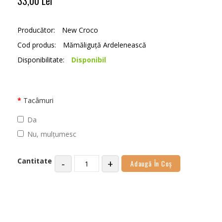
33,00 Lei
Producător:
New Croco
Cod produs:
Mămăliguță Ardelenească
Disponibilitate:
Disponibil
Tacâmuri
Da
Nu, mulțumesc
Cantitate
-
+
Adaugă În Coş