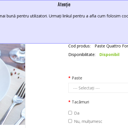
Atenție
Paste Quattro Formaggi
ai bună pentru utilizatori. Urmați linkul pentru a afla cum folosim cook
40,00 Lei
Producător:
New Croco
Cod produs:
Paste Quattro Fo
Disponibilitate:
Disponibil
Paste
Tacâmuri
Da
Nu, mulțumesc