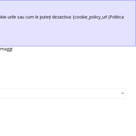
ie-urile sau cum le puteți dezactiva: {cookie_policy_url (Politica
rmaggi