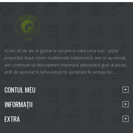
Acum 35 de ani ai gustat la noi prima oară ceva nou - pizza
preparată după rețete tradiționale italienești.În anii ce au urmat,
am continuat să descoperim împreună adevăratul gust al pizzei,
atât de apreciat în lume.Astăzi te așteptăm în același loc,..
CONTUL MEU
INFORMAŢII
EXTRA