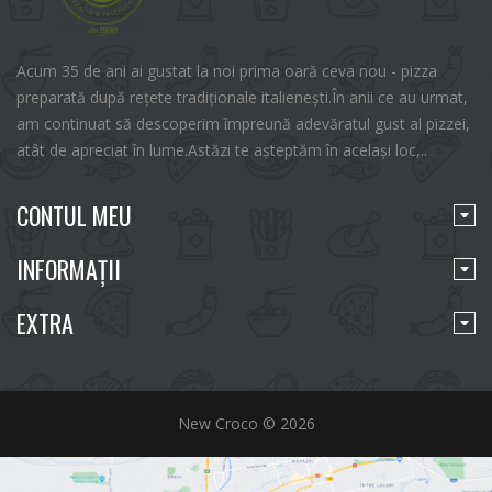
Acum 35 de ani ai gustat la noi prima oară ceva nou - pizza
preparată după rețete tradiționale italienești.În anii ce au urmat,
am continuat să descoperim împreună adevăratul gust al pizzei,
atât de apreciat în lume.Astăzi te așteptăm în același loc,..
CONTUL MEU
INFORMAŢII
EXTRA
New Croco © 2026