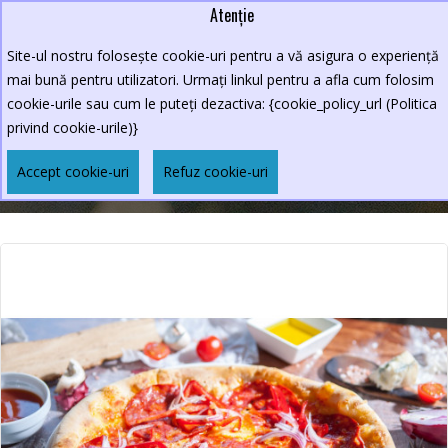
Atenție
Lei
0264.590213
Site-ul nostru folosește cookie-uri pentru a vă asigura o experiență
New Croco
mai bună pentru utilizatori. Urmați linkul pentru a afla cum folosim
cookie-urile sau cum le puteți dezactiva: {cookie_policy_url (Politica
privind cookie-urile)}
PIZZA CONTADINA
Accept cookie-uri
Refuz cookie-uri
Pizza Contadina