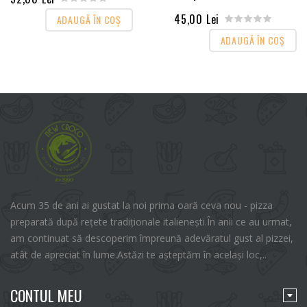
45,00 Lei
ADAUGĂ ÎN COŞ
ADAUGĂ ÎN COŞ
Acum 35 de ani ai gustat la noi prima oară ceva nou - pizza
preparată după rețete tradiționale italienești.În anii ce au urmat,
am continuat să descoperim împreună adevăratul gust al pizzei,
atât de apreciat în lume.Astăzi te așteptăm în același loc,..
CONTUL MEU