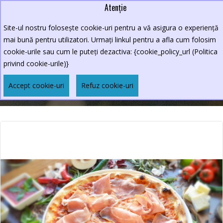
Atenție
Lei
0264.590213
Site-ul nostru folosește cookie-uri pentru a vă asigura o experiență
New Croco
mai bună pentru utilizatori. Urmați linkul pentru a afla cum folosim
cookie-urile sau cum le puteți dezactiva: {cookie_policy_url (Politica
privind cookie-urile)}
PIZZA PROSCIUTTO CRUDO 400GR
Accept cookie-uri
Refuz cookie-uri
Pizza Prosciutto Crudo 400gr