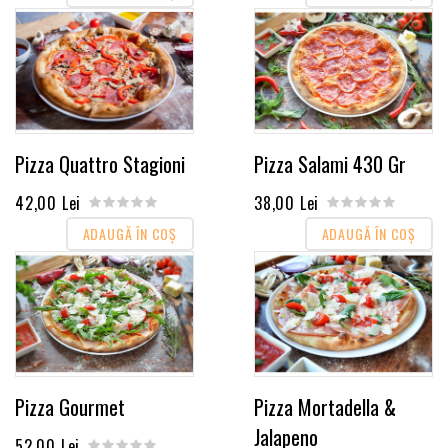
Pizza Quattro Stagioni
Pizza Salami 430 Gr
42,00 Lei
38,00 Lei
ADAUGĂ ÎN COŞ
ADAUGĂ ÎN COŞ
Pizza Gourmet
Pizza Mortadella &
Jalapeno
52,00 Lei