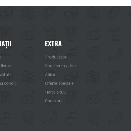
AŢII
EXTRA
oi
Producători
 livrare
Vouchere cadou
alitate
Afiliaţi
i condiții
Oferte speciale
Harta sitului
Checkout