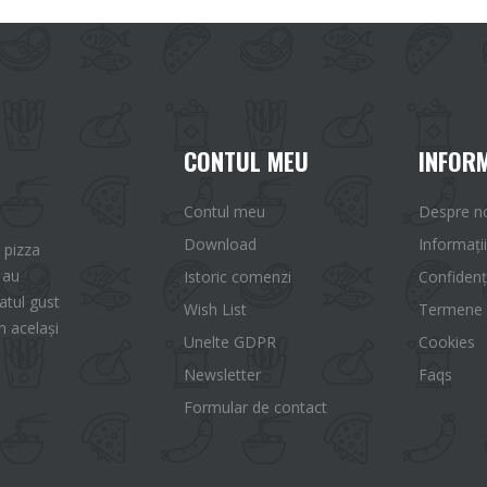
CONTUL MEU
INFORM
Contul meu
Despre n
Download
Informații
 pizza
 au
Istoric comenzi
Confidenț
tul gust
Wish List
Termene ș
n același
Unelte GDPR
Cookies
Newsletter
Faqs
Formular de contact