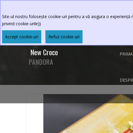
0264.590213
Program restaurant
:Luni-Vineri 
Sambata-Duminica 11 - 23
Site-ul nostru folosește cookie-uri pentru a vă asigura o experiență m
privind cookie-urile)}
Accept cookie-uri
Refuz cookie-uri
New Croco
PRIMA
PANDORA
DESPR