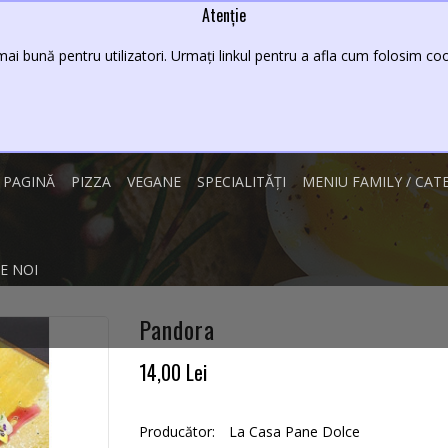
Atenție
Lei
08 - 23
ai bună pentru utilizatori. Urmați linkul pentru a afla cum folosim cook
 PAGINĂ
PIZZA
VEGANE
SPECIALITĂȚI
MENIU FAMILY / CAT
E NOI
Pandora
14,00 Lei
Producător:
La Casa Pane Dolce