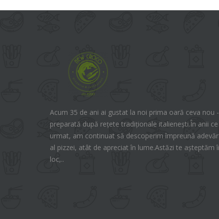
Acum 35 de ani ai gustat la noi prima oară ceva nou -
preparată după rețete tradiționale italienești.În anii ce
urmat, am continuat să descoperim împreună adevăra
al pizzei, atât de apreciat în lume.Astăzi te așteptăm î
loc,..