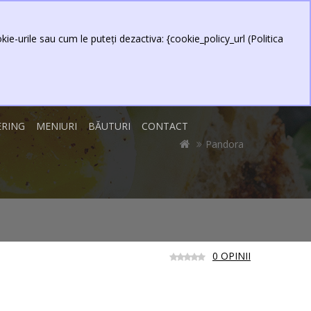
0 produs(e) - 0,00 Lei
Contul meu
Item
ie-urile sau cum le puteți dezactiva: {cookie_policy_url (Politica
ERING
MENIURI
BĂUTURI
CONTACT
Pandora
0 OPINII