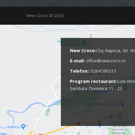
New Croco © 2026
New Croco:
Cluj-Napoca, Str. Vi
E-mail:
office@newcroco.ro
Telefon::
0264.590213
Program restaurant:
Luni-Vine
Sambata-Duminica 11 - 23