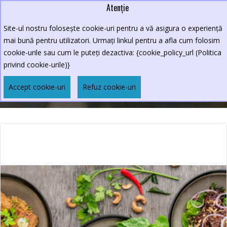
Atenție
Lei
0264.590213
Site-ul nostru folosește cookie-uri pentru a vă asigura o experiență
New Croco
mai bună pentru utilizatori. Urmați linkul pentru a afla cum folosim
cookie-urile sau cum le puteți dezactiva: {cookie_policy_url (Politica
privind cookie-urile)}
MENIUL ZILEI
Accept cookie-uri
Refuz cookie-uri
Meniul Zilei