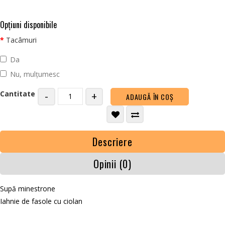
Opţiuni disponibile
Tacâmuri
Da
Nu, mulțumesc
Cantitate
-
+
ADAUGĂ ÎN COŞ
Descriere
Opinii (0)
Supă minestrone
Iahnie de fasole cu ciolan