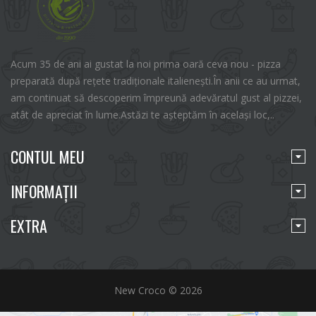
Acum 35 de ani ai gustat la noi prima oară ceva nou - pizza
preparată după rețete tradiționale italienești.În anii ce au urmat,
am continuat să descoperim împreună adevăratul gust al pizzei,
atât de apreciat în lume.Astăzi te așteptăm în același loc,..
CONTUL MEU
INFORMAŢII
EXTRA
New Croco © 2026