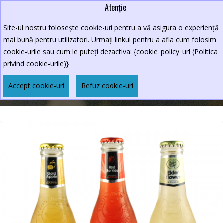
Atenție
Lei
0264.590213
Site-ul nostru folosește cookie-uri pentru a vă asigura o experiență
New Croco
mai bună pentru utilizatori. Urmați linkul pentru a afla cum folosim
cookie-urile sau cum le puteți dezactiva: {cookie_policy_url (Politica
privind cookie-urile)}
STRONGBOW 330 ML
Accept cookie-uri
Refuz cookie-uri
BĂUTURI
BĂUTURI ALCOOLICE
Strongbow 330 ml