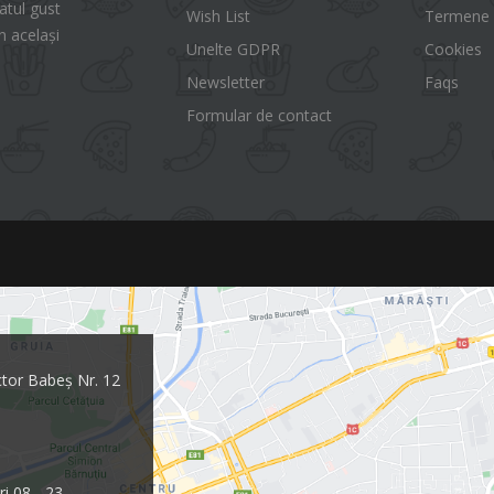
tul gust
Wish List
Termene ș
n același
Unelte GDPR
Cookies
Newsletter
Faqs
Formular de contact
ctor Babeș Nr. 12
ri 08 - 23