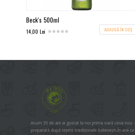
Beck's 500ml
ADAUGĂ ÎN COŞ
14,00 Lei
Acum 35 de ani ai gustat la noi prima oară ceva nou -
preparată după rețete tradiționale italienești.În anii ce