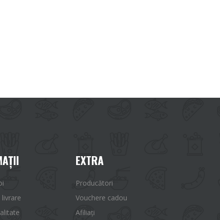
AŢII
EXTRA
oi
Producători
 livrare
Vouchere cadou
alitate
Afiliaţi