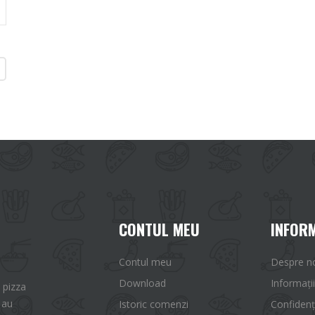
CONTUL MEU
INFORM
Contul meu
Despre n
Download
Informații
 pizza
 au
Istoric comenzi
Confidenț