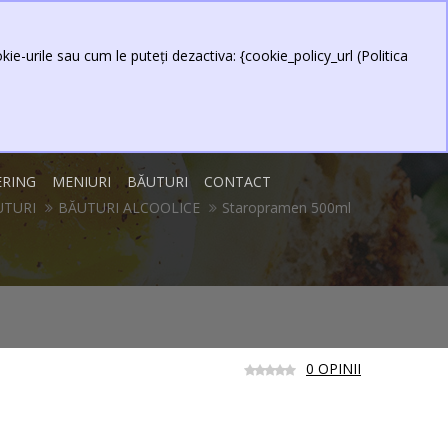
0 produs(e) - 0,00 Lei
Contul meu
Item
ie-urile sau cum le puteți dezactiva: {cookie_policy_url (Politica
ERING
MENIURI
BĂUTURI
CONTACT
UTURI
BĂUTURI ALCOOLICE
Staropramen 500ml
0 OPINII