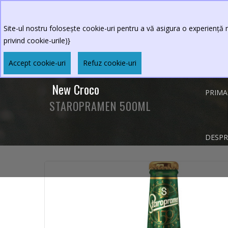
0264.590213
Program restaurant
:Luni-Vineri 
Sambata-Duminica 11 - 23
Site-ul nostru folosește cookie-uri pentru a vă asigura o experiență m
privind cookie-urile)}
Accept cookie-uri
Refuz cookie-uri
New Croco
PRIMA
STAROPRAMEN 500ML
DESPR