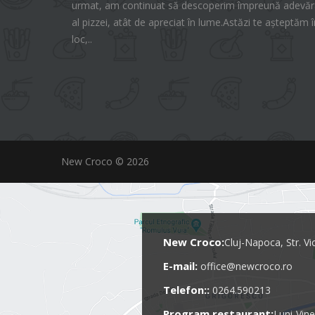
urmat, am continuat să descoperim împreună adevăra
al pizzei, atât de apreciat în lume.Astăzi te așteptăm î
loc,..
New Croco © 2026
New Croco:
Cluj-Napoca, Str. Vi
E-mail:
office@newcroco.ro
Telefon::
0264.590213
Program restaurant:
Luni-Vine