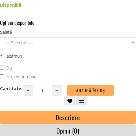
Disponibil
Opţiuni disponibile
Salată
Tacâmuri
Da
Nu, mulțumesc
Cantitate
-
+
ADAUGĂ ÎN COŞ
Descriere
Opinii (0)