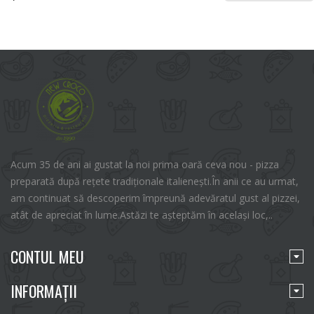
Acum 35 de ani ai gustat la noi prima oară ceva nou - pizza
preparată după rețete tradiționale italienești.În anii ce au urmat,
am continuat să descoperim împreună adevăratul gust al pizzei,
atât de apreciat în lume.Astăzi te așteptăm în același loc,..
CONTUL MEU
INFORMAŢII