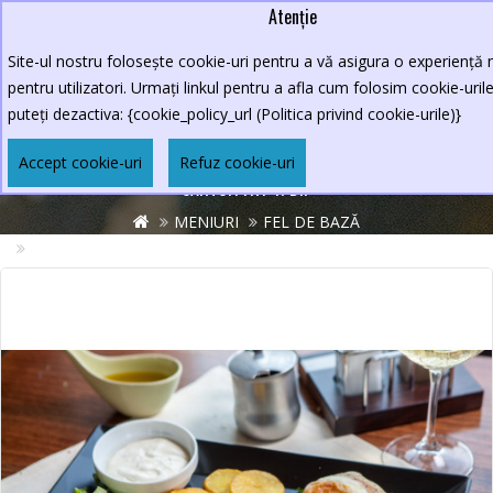
Atenție
Lei
0264.590213
Site-ul nostru folosește cookie-uri pentru a vă asigura o experiență
New Croco
pentru utilizatori. Urmați linkul pentru a afla cum folosim cookie-uri
puteți dezactiva: {cookie_policy_url (Politica privind cookie-urile)}
Accept cookie-uri
Refuz cookie-uri
PIEPT DE PUI ÎN CRUSTĂ DE CAȘ AFUMAT CU SOS GORGONZOLA ȘI
CARTOFI FRY 'N DIP
MENIURI
FEL DE BAZĂ
Piept De Pui În Crustă De Caș Afumat Cu Sos Gorgonzola și Carto