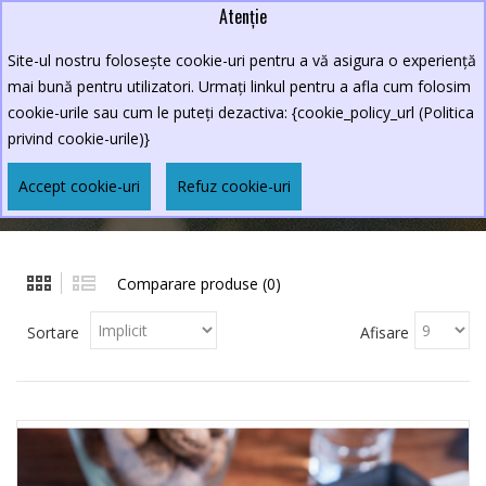
Atenție
Lei
0264.590213
Site-ul nostru folosește cookie-uri pentru a vă asigura o experiență
New Croco
mai bună pentru utilizatori. Urmați linkul pentru a afla cum folosim
cookie-urile sau cum le puteți dezactiva: {cookie_policy_url (Politica
privind cookie-urile)}
LA CASA PANE DOLCE
Accept cookie-uri
Refuz cookie-uri
Producător
La Casa Pane Dolce
Comparare produse (0)
Sortare
Afisare