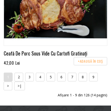
Ceafă De Porc Sous Vide Cu Cartofi Gratinați
+ADAUGĂ ÎN COŞ
42,00 Lei
1
2
3
4
5
6
7
8
9
>
>|
Afişare 1 - 9 din 126 (14 pagini)