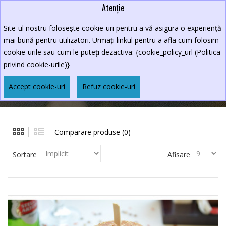
Atenție
Lei
0264.590213
Site-ul nostru folosește cookie-uri pentru a vă asigura o experiență
New Croco
mai bună pentru utilizatori. Urmați linkul pentru a afla cum folosim
cookie-urile sau cum le puteți dezactiva: {cookie_policy_url (Politica
privind cookie-urile)}
NEW CROCO
Accept cookie-uri
Refuz cookie-uri
Producător
New Croco
Comparare produse (0)
Sortare
Afisare