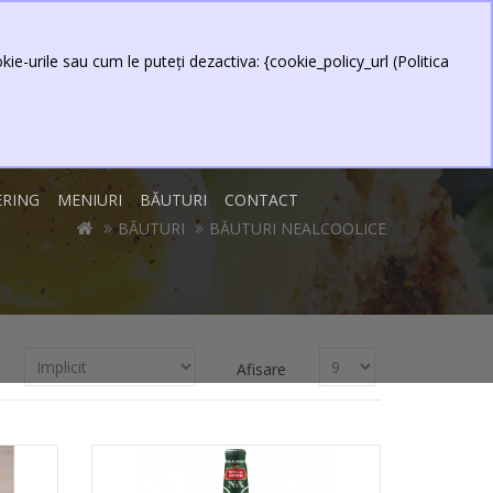
0 produs(e) - 0,00 Lei
Contul meu
Item
ie-urile sau cum le puteți dezactiva: {cookie_policy_url (Politica
ERING
MENIURI
BĂUTURI
CONTACT
BĂUTURI
BĂUTURI NEALCOOLICE
Afisare