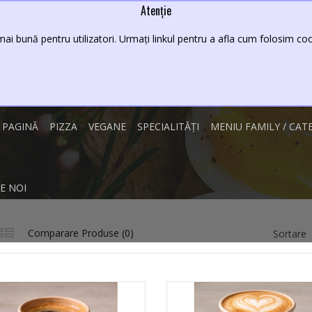
Atenție
Lei
08 - 23
ai bună pentru utilizatori. Urmați linkul pentru a afla cum folosim cook
 PAGINĂ
PIZZA
VEGANE
SPECIALITĂȚI
MENIU FAMILY / CAT
E NOI
Comparare Produse (0)
Sortare