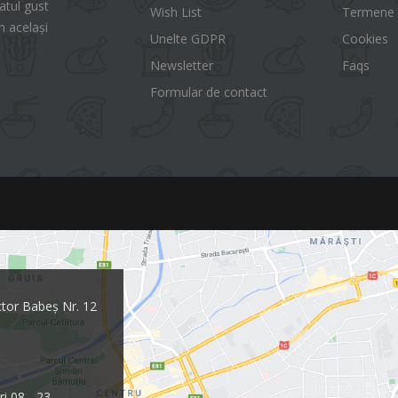
tul gust
Wish List
Termene ș
n același
Unelte GDPR
Cookies
Newsletter
Faqs
Formular de contact
ctor Babeș Nr. 12
ri 08 - 23