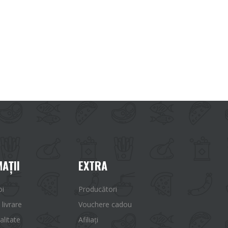
AŢII
EXTRA
oi
Producători
 livrare
Vouchere cadou
alitate
Afiliaţi