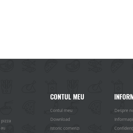
CONTUL MEU
INFORM
Contul meu
Despre n
Download
Informații
 pizza
 au
Istoric comenzi
Confidenț