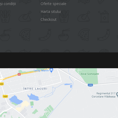
i condiții
Oferte speciale
Harta sitului
Checkout