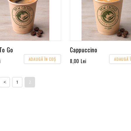
To Go
Cappuccino
ADAUGĂ ÎN COŞ
ADAUGĂ 
i
8,00 Lei
<
1
2