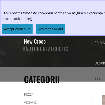
0264.590213
Program restaurant
:Luni-Vineri 
Sambata-Duminica 11 - 23
Site-ul nostru folosește cookie-uri pentru a vă asigura o experiență m
privind cookie-urile)}
Accept cookie-uri
Refuz cookie-uri
New Croco
PRIMA
BĂUTURI NEALCOOLICE
DESPR
CATEGORII
PIZZA
VEGANE