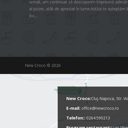
urmat, am continuat să descoperim împreună adevăra
al pizzei, atât de apreciat în lume.Astăzi te așteptăm î
loc,..
New Croco © 2026
New Croco:
Cluj-Napoca, Str. Vi
E-mail:
office@newcroco.ro
Telefon::
0264.590213
Program restaurant:
Luni-Vine