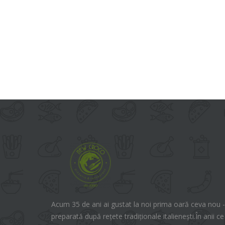
Acum 35 de ani ai gustat la noi prima oară ceva nou -
preparată după rețete tradiționale italienești.În anii ce