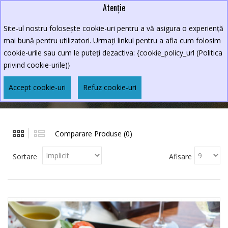
Atenție
Lei
0264.590213
Site-ul nostru folosește cookie-uri pentru a vă asigura o experiență
New Croco
mai bună pentru utilizatori. Urmați linkul pentru a afla cum folosim
cookie-urile sau cum le puteți dezactiva: {cookie_policy_url (Politica
privind cookie-urile)}
SALATE
Accept cookie-uri
Refuz cookie-uri
MENIURI
SALATE
Comparare Produse (0)
Sortare
Afisare