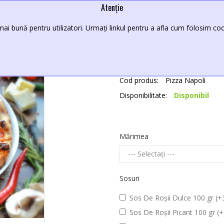
Atenție
Pizza Napoli 370gr
ai bună pentru utilizatori. Urmați linkul pentru a afla cum folosim cook
29,00 Lei
Producător:
New Croco
Cod produs:
Pizza Napoli
Disponibilitate:
Disponibil
Mărimea
Sosuri
Sos De Roșii Dulce 100 gr (+3
Sos De Roșii Picant 100 gr (+