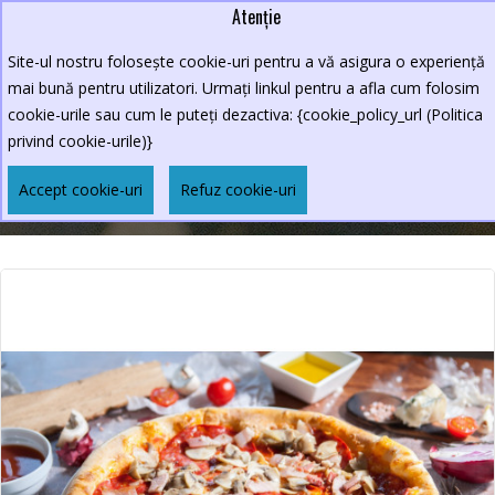
Atenție
Lei
0264.590213
Site-ul nostru folosește cookie-uri pentru a vă asigura o experiență
New Croco
mai bună pentru utilizatori. Urmați linkul pentru a afla cum folosim
cookie-urile sau cum le puteți dezactiva: {cookie_policy_url (Politica
privind cookie-urile)}
PIZZA BERSAGLIERA
Accept cookie-uri
Refuz cookie-uri
Pizza Bersagliera