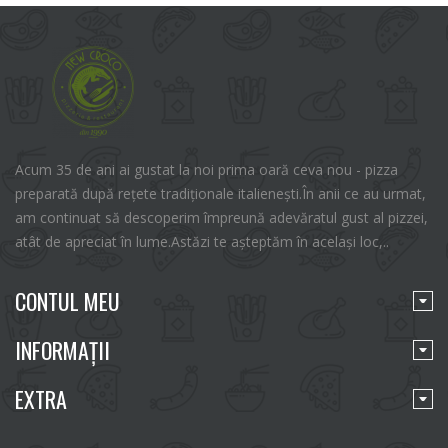
Acum 35 de ani ai gustat la noi prima oară ceva nou - pizza
preparată după rețete tradiționale italienești.În anii ce au urmat,
am continuat să descoperim împreună adevăratul gust al pizzei,
atât de apreciat în lume.Astăzi te așteptăm în același loc,..
CONTUL MEU
INFORMAŢII
EXTRA