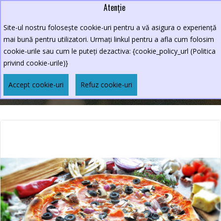
Atenție
Lei
0264.590213
Site-ul nostru folosește cookie-uri pentru a vă asigura o experiență
New Croco
mai bună pentru utilizatori. Urmați linkul pentru a afla cum folosim
cookie-urile sau cum le puteți dezactiva: {cookie_policy_url (Politica
privind cookie-urile)}
PIZZA BOSCAIOLA 570GR
Accept cookie-uri
Refuz cookie-uri
Pizza Boscaiola 570gr