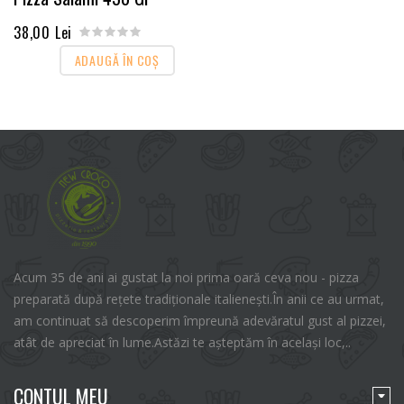
38,00 Lei
ADAUGĂ ÎN COŞ
Acum 35 de ani ai gustat la noi prima oară ceva nou - pizza
preparată după rețete tradiționale italienești.În anii ce au urmat,
am continuat să descoperim împreună adevăratul gust al pizzei,
atât de apreciat în lume.Astăzi te așteptăm în același loc,..
CONTUL MEU