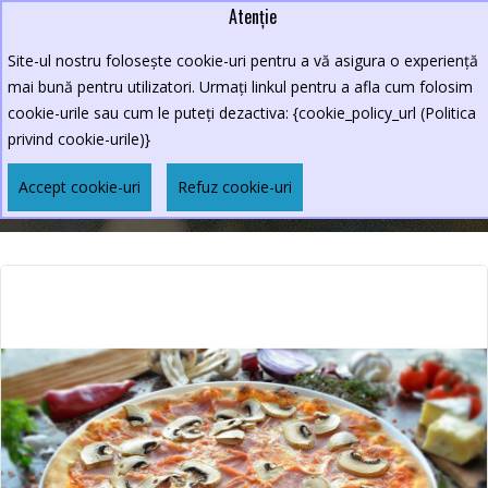
Atenție
Lei
0264.590213
Site-ul nostru folosește cookie-uri pentru a vă asigura o experiență
New Croco
mai bună pentru utilizatori. Urmați linkul pentru a afla cum folosim
cookie-urile sau cum le puteți dezactiva: {cookie_policy_url (Politica
privind cookie-urile)}
PIZZA PROSCIUTTO E FUNGHI 460GR
Accept cookie-uri
Refuz cookie-uri
Pizza Prosciutto E Funghi 460gr