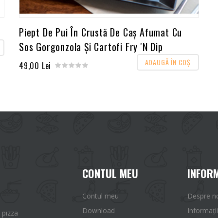
Piept De Pui În Crustă De Caș Afumat Cu
Sos Gorgonzola Și Cartofi Fry 'N Dip
ADAUGĂ ÎN COŞ
49,00 Lei
CONTUL MEU
INFORM
Contul meu
Despre n
Download
Informații
 pizza