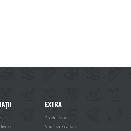
AŢII
EXTRA
oi
Producători
 livrare
Vouchere cadou