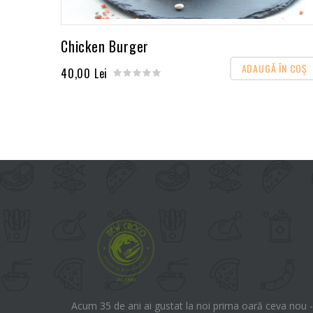
Chicken Burger
ADAUGĂ ÎN COŞ
40,00 Lei
Acum 35 de ani ai gustat la noi prima oară ceva nou -