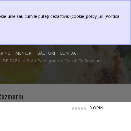
0 produs(e) - 0,00 Lei
Contul meu
Item
ie-urile sau cum le puteți dezactiva: {cookie_policy_url (Politica
ERING
MENIURI
BĂUTURI
CONTACT
L DE BAZĂ
Pollo Parmigiano și Cartofi Cu Rozmarin
 Rozmarin
0 OPINII