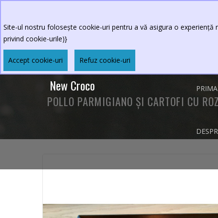
0264.590213
Program restaurant
:Luni-Vineri 
Sambata-Duminica 11 - 23
Site-ul nostru folosește cookie-uri pentru a vă asigura o experiență m
privind cookie-urile)}
Accept cookie-uri
Refuz cookie-uri
New Croco
PRIMA
POLLO PARMIGIANO ȘI CARTOFI CU RO
DESPR