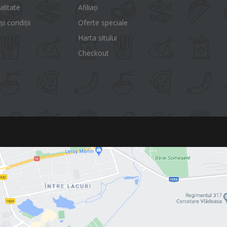
alitate
Afiliaţi
i condiții
Oferte speciale
Harta sitului
Checkout