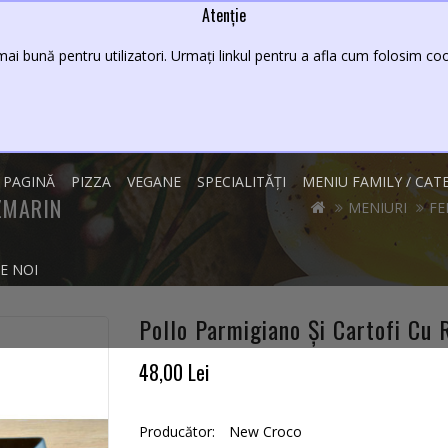
Atenție
Lei
08 - 23
ai bună pentru utilizatori. Urmați linkul pentru a afla cum folosim cook
 PAGINĂ
PIZZA
VEGANE
SPECIALITĂȚI
MENIU FAMILY / CAT
ZMARIN
MENIURI
FE
E NOI
Pollo Parmigiano Și Cartofi Cu
48,00 Lei
Producător:
New Croco