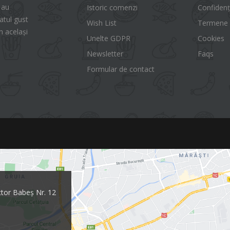
 au
Istoric comenzi
Confidenț
tul gust
Wish List
Termene ș
n același
Unelte GDPR
Cookies
Newsletter
Faqs
Formular de contact
ctor Babeș Nr. 12