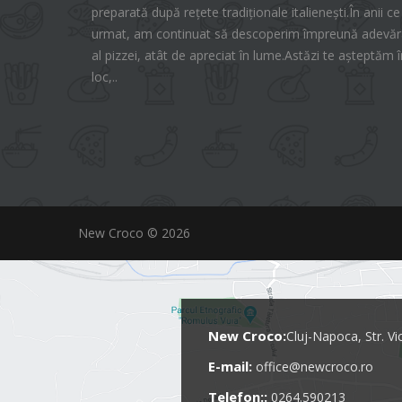
preparată după rețete tradiționale italienești.În anii ce
urmat, am continuat să descoperim împreună adevăra
al pizzei, atât de apreciat în lume.Astăzi te așteptăm î
loc,..
New Croco © 2026
New Croco:
Cluj-Napoca, Str. Vi
E-mail:
office@newcroco.ro
Telefon::
0264.590213