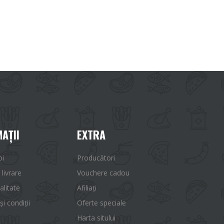
AŢII
EXTRA
oi
Producători
 livrare
Vouchere cadou
alitate
Afiliaţi
i condiții
Oferte speciale
Harta sitului