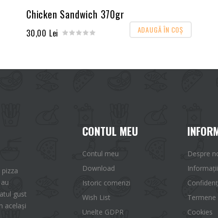
Chicken Sandwich 370gr
ADAUGĂ ÎN COŞ
30,00 Lei
CONTUL MEU
INFORM
Contul meu
Despre n
Download
Informații
 pizza
 au
Istoric comenzi
Confidenț
tul gust
Wish List
Termene ș
n același
Unelte GDPR
Cookies