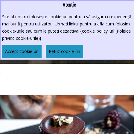
Atenție
Lei
0264.590213
Site-ul nostru folosește cookie-uri pentru a vă asigura o experiență
New Croco
mai bună pentru utilizatori. Urmați linkul pentru a afla cum folosim
cookie-urile sau cum le puteți dezactiva: {cookie_policy_url (Politica
privind cookie-urile)}
MOUSSE DE CIOCOLATĂ
Accept cookie-uri
Refuz cookie-uri
MENIURI
DESERT
Mousse De Ciocolată