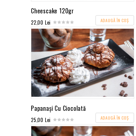
Cheescake 120gr
ADAUGĂ ÎN COŞ
22,00 Lei
Papanași Cu Ciocolată
ADAUGĂ ÎN COŞ
25,00 Lei