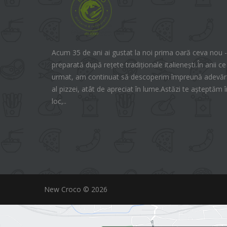
Acum 35 de ani ai gustat la noi prima oară ceva nou -
preparată după rețete tradiționale italienești.În anii ce
urmat, am continuat să descoperim împreună adevăra
al pizzei, atât de apreciat în lume.Astăzi te așteptăm î
loc,..
New Croco © 2026