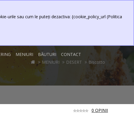
0 produs(e) - 0,00 Lei
Contul meu
Item
ie-urile sau cum le puteți dezactiva: {cookie_policy_url (Politica
ERING
MENIURI
BĂUTURI
CONTACT
MENIURI
DESERT
Biscotto
0 OPINII