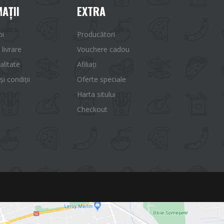
AŢII
EXTRA
oi
Producători
 livrare
Vouchere cadou
alitate
Afiliaţi
i condiții
Oferte speciale
Harta sitului
Checkout