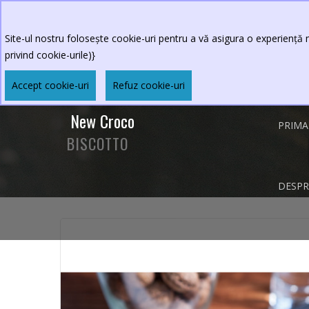
0264.590213
Program restaurant
:Luni-Vineri 
Sambata-Duminica 11 - 23
Site-ul nostru folosește cookie-uri pentru a vă asigura o experiență m
privind cookie-urile)}
Accept cookie-uri
Refuz cookie-uri
New Croco
PRIMA
BISCOTTO
DESPR