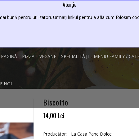
Atenție
Lei
08 - 23
ai bună pentru utilizatori. Urmați linkul pentru a afla cum folosim cook
 PAGINĂ
PIZZA
VEGANE
SPECIALITĂȚI
MENIU FAMILY / CAT
E NOI
Biscotto
14,00 Lei
Producător:
La Casa Pane Dolce