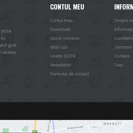
CONTUL MEU
INFORM
Contul meu
Despre n
Download
Informații
 pizza
 au
Istoric comenzi
Confidenț
tul gust
Wish List
Termene ș
n același
Unelte GDPR
Cookies
Newsletter
Faqs
Formular de contact