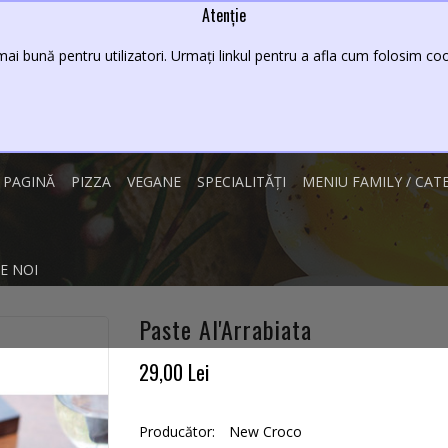
Atenție
Lei
08 - 23
ai bună pentru utilizatori. Urmați linkul pentru a afla cum folosim cook
 PAGINĂ
PIZZA
VEGANE
SPECIALITĂȚI
MENIU FAMILY / CAT
E NOI
Paste Al'Arrabiata
29,00 Lei
Producător:
New Croco