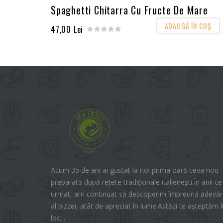
Spaghetti Chitarra Cu Fructe De Mare
ADAUGĂ ÎN COŞ
47,00 Lei
Acum 35 de ani ai gustat la noi prima oară ceva nou -
preparată după rețete tradiționale italienești.În anii ce
urmat, am continuat să descoperim împreună adevăra
al pizzei, atât de apreciat în lume.Astăzi te așteptăm î
loc,..