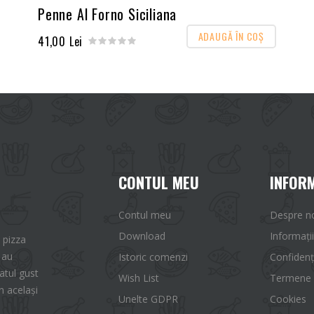
Penne Al Forno Siciliana
ADAUGĂ ÎN COŞ
41,00 Lei
CONTUL MEU
INFORM
Contul meu
Despre n
Download
Informații
 pizza
 au
Istoric comenzi
Confidenț
tul gust
Wish List
Termene ș
n același
Unelte GDPR
Cookies