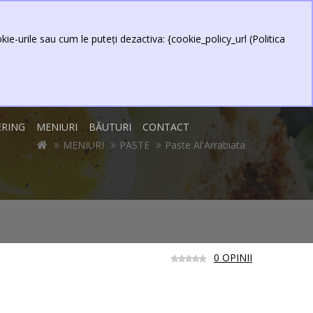
0 produs(e) - 0,00 Lei
Contul meu
Item
ie-urile sau cum le puteți dezactiva: {cookie_policy_url (Politica
ERING
MENIURI
BĂUTURI
CONTACT
MENIURI
PASTE
Paste Al'Arrabiata
0 OPINII