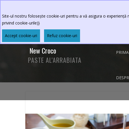
0264.590213
Program restaurant
:Luni-Vineri 
Sambata-Duminica 11 - 23
Site-ul nostru folosește cookie-uri pentru a vă asigura o experiență m
privind cookie-urile)}
Accept cookie-uri
Refuz cookie-uri
New Croco
PRIMA
PASTE AL'ARRABIATA
DESPR