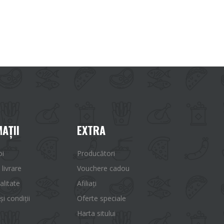
AŢII
EXTRA
oi
Producători
 livrare
Vouchere cadou
alitate
Afiliaţi
i condiții
Oferte speciale
Harta sitului