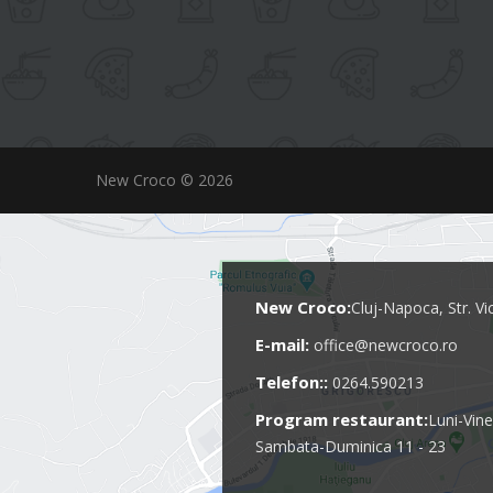
New Croco © 2026
New Croco:
Cluj-Napoca, Str. Vi
E-mail:
office@newcroco.ro
Telefon::
0264.590213
Program restaurant:
Luni-Vine
Sambata-Duminica 11 - 23