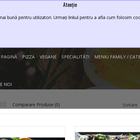
Atenție
Lei
08 - 23
ai bună pentru utilizatori. Urmați linkul pentru a afla cum folosim cook
 PAGINĂ
PIZZA
VEGANE
SPECIALITĂȚI
MENIU FAMILY / CAT
E NOI
Comparare Produse (0)
Sortare