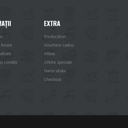
AŢII
EXTRA
oi
Producători
 livrare
Vouchere cadou
alitate
Afiliaţi
i condiții
Oferte speciale
Harta sitului
Checkout