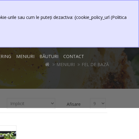
0 produs(e) - 0,00 Lei
Contul meu
Item
ie-urile sau cum le puteți dezactiva: {cookie_policy_url (Politica
ERING
MENIURI
BĂUTURI
CONTACT
MENIURI
FEL DE BAZĂ
Afisare