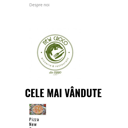
Despre noi
CELE MAI VÂNDUTE
Pizza
New