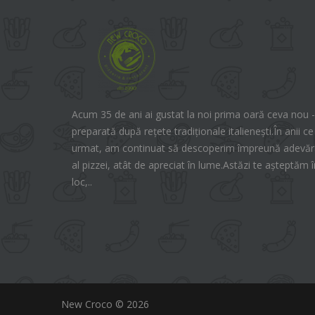
Acum 35 de ani ai gustat la noi prima oară ceva nou -
preparată după rețete tradiționale italienești.În anii ce
urmat, am continuat să descoperim împreună adevăra
al pizzei, atât de apreciat în lume.Astăzi te așteptăm î
loc,..
New Croco © 2026