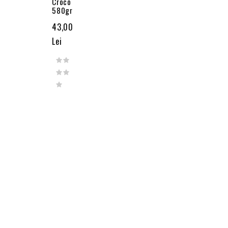
Croco
580gr
43,00
Lei