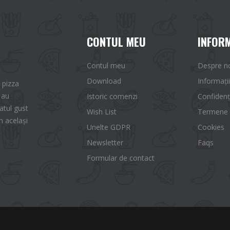
CONTUL MEU
INFORM
Contul meu
Despre n
Download
Informații
 pizza
 au
Istoric comenzi
Confidenț
tul gust
Wish List
Termene ș
n același
Unelte GDPR
Cookies
Newsletter
Faqs
Formular de contact