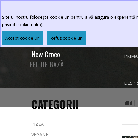
0264.590213
Program restaurant
:Luni-Vineri 
Sambata-Duminica 11 - 23
Site-ul nostru folosește cookie-uri pentru a vă asigura o experiență m
privind cookie-urile)}
Accept cookie-uri
Refuz cookie-uri
New Croco
PRIMA
FEL DE BAZĂ
DESPR
CATEGORII
PIZZA
VEGANE