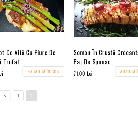
ot De Vită Cu Piure De
Somon În Crustă Crocant
i Trufat
Pat De Spanac
+ADAUGĂ ÎN COŞ
ADAUGĂ 
ei
71,00 Lei
<
1
2