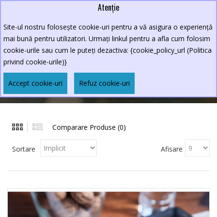
Atenție
Lei
0264.590213
Site-ul nostru folosește cookie-uri pentru a vă asigura o experiență
New Croco
mai bună pentru utilizatori. Urmați linkul pentru a afla cum folosim
cookie-urile sau cum le puteți dezactiva: {cookie_policy_url (Politica
privind cookie-urile)}
DESERT
Accept cookie-uri
Refuz cookie-uri
MENIURI
DESERT
Comparare Produse (0)
Sortare
Afisare