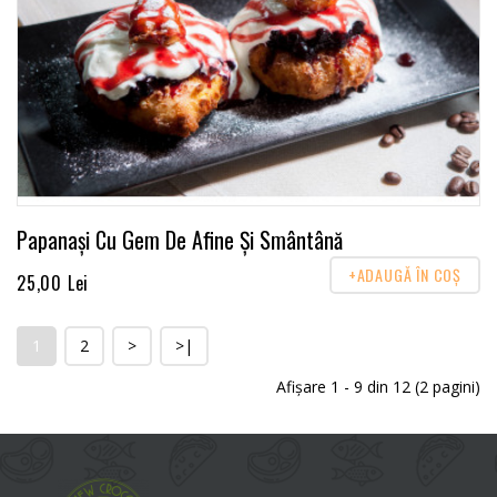
Papanași Cu Gem De Afine Și Smântână
+ADAUGĂ ÎN COŞ
25,00 Lei
1
2
>
>|
Afişare 1 - 9 din 12 (2 pagini)